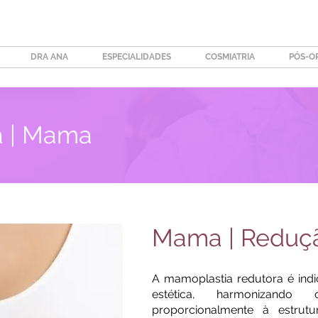
DRA ANA
ESPECIALIDADES
COSMIATRIA
PÓS-O
ca | Mama
Mama | Reduç
A mamoplastia redutora é ind
estética, harmonizan
proporcionalmente à estrut