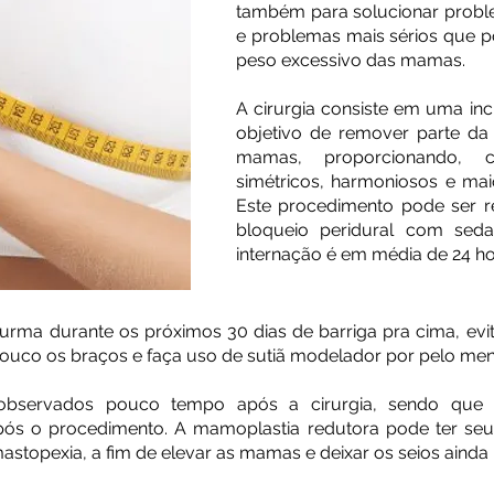
também para solucionar proble
e problemas mais sérios que 
peso excessivo das mamas.
A cirurgia consiste em uma in
objetivo de remover parte da
mamas, proporcionando, 
simétricos, harmoniosos e mai
Este procedimento pode ser r
bloqueio peridural com sed
internação é em média de 24 ho
ma durante os próximos 30 dias de barriga pra cima, evite
ouco os braços e faça uso de sutiã modelador por pelo men
observados pouco tempo após a cirurgia, sendo que o
ós o procedimento. A mamoplastia redutora pode ter seus
topexia, a fim de elevar as mamas e deixar os seios ainda 